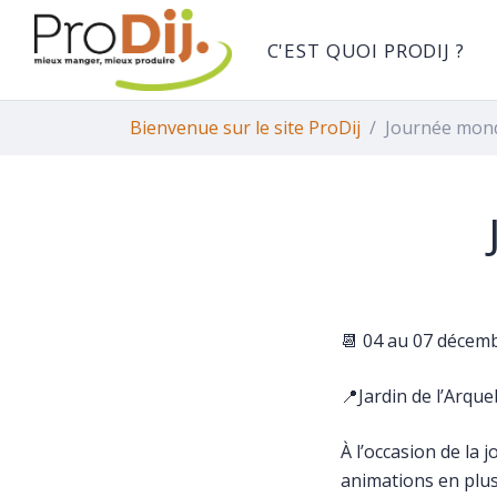
Gestion des traceurs
Aller
au
C'EST QUOI PRODIJ ?
contenu
Bienvenue sur le site ProDij
Journée mond
📆 04 au 07 décem
📍Jardin de l’Arqu
À l’occasion de la 
animations en plus 