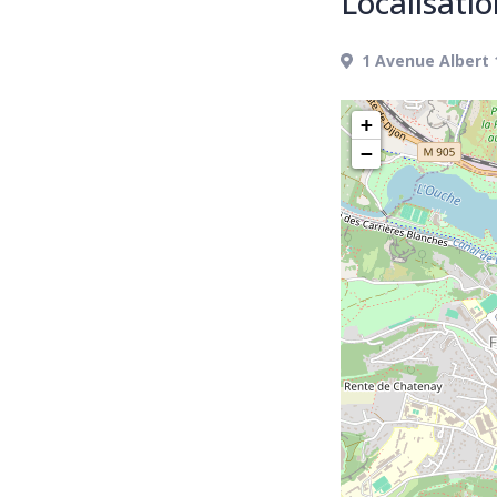
Localisati
1 Avenue Albert 
+
−