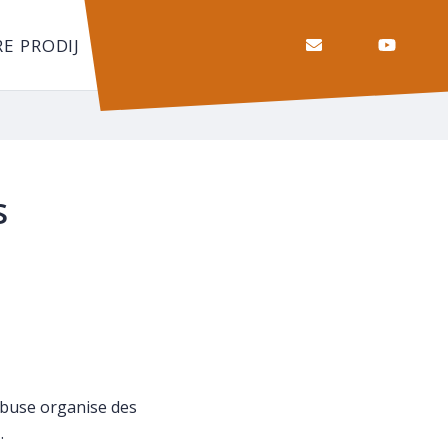
Nous contacter
RE PRODIJ
RECHERCHE
FERMER
s
uebuse organise des
.