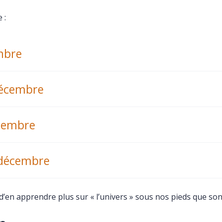
 :
mbre
décembre
cembre
décembre
 d’en apprendre plus sur « l’univers » sous nos pieds que sont