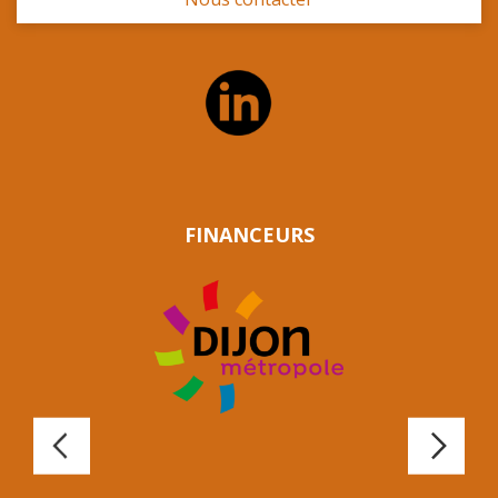
FINANCEURS
Précédent
Suiv