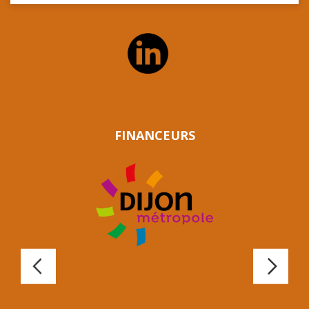
FINANCEURS
Précédent
Suiv